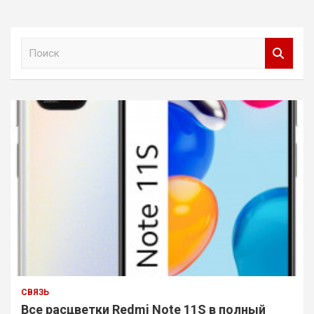
П
о
и
с
к
СВЯЗЬ
Все расцветки Redmi Note 11S в полный