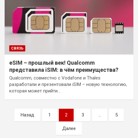
СВЯЗЬ
eSIM – прошлый век! Qualcomm
представила iSIM: в чём преимущества?
Qualcomm, совместно с Vodafone и Thales
разработали и презентовали iSIM – новую технологию,
которая может прийти…
Пагинация
Назад
1
2
3
…
5
записей
Далее