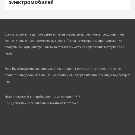
электромобилей
Все материалы на данном сайте взяты из открытых источников и предоставляются
исключительно в ознакомительных целях. Права на материалы принадлежат их
владельцам. Администрация сайта ответственности за содержание материала не
несет.
Если Вы обнаружили на нашем сайте материалы, которые нарушают авторские
права, принадлежащие Вам, Вашей компании или организации, пожалуйста, сообщите
нам.
На сайте могут быть опубликованы материалы 18+!
При цитировании ссылка на источник обязательна.