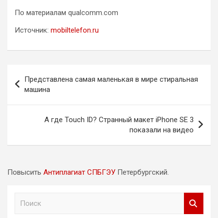
По материалам qualcomm.com
Источник:
mobiltelefon.ru
Навигация
Представлена самая маленькая в мире стиральная
по
машина
записям
А где Touch ID? Странный макет iPhone SE 3
показали на видео
Повысить
Антиплагиат СПБГЭУ
Петербургский.
П
о