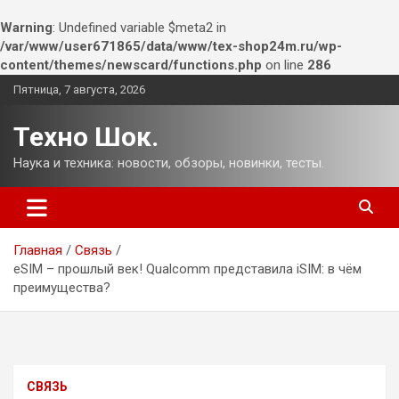
Warning
: Undefined variable $meta2 in
/var/www/user671865/data/www/tex-shop24m.ru/wp-
content/themes/newscard/functions.php
on line
286
Перейти
Пятница, 7 августа, 2026
к
содержимому
Техно Шок.
Наука и техника: новости, обзоры, новинки, тесты.
Главная
Связь
eSIM – прошлый век! Qualcomm представила iSIM: в чём
преимущества?
СВЯЗЬ