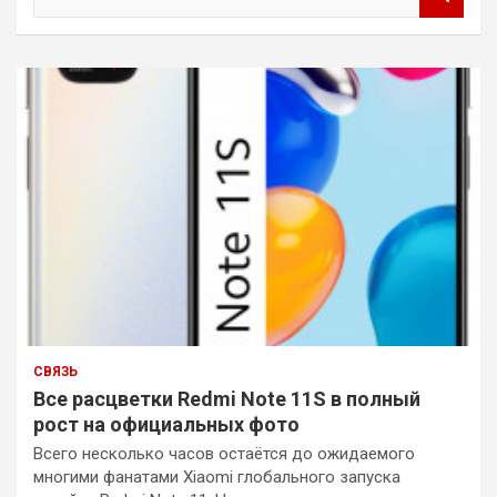
о
и
с
к
СВЯЗЬ
Все расцветки Redmi Note 11S в полный
рост на официальных фото
Всего несколько часов остаётся до ожидаемого
многими фанатами Xiaomi глобального запуска