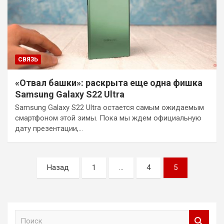
СВЯЗЬ
«Отвал башки»: раскрыта еще одна фишка
Samsung Galaxy S22 Ultra
Samsung Galaxy S22 Ultra остается самым ожидаемым
смартфоном этой зимы. Пока мы ждем официальную
дату презентации,…
Пагинация
Назад
1
…
4
5
записей
П