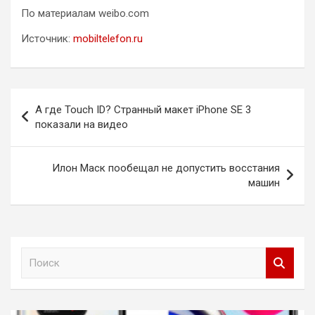
По материалам weibo.com
Источник:
mobiltelefon.ru
Навигация
А где Touch ID? Странный макет iPhone SE 3
по
показали на видео
записям
Илон Маск пообещал не допустить восстания
машин
П
о
и
с
к