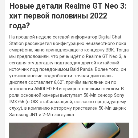
Новые детали Realme GT Neo 3:
хит первой половины 2022
года?
На прошлой неделе сетевой информатор Digital Chat
Station рассекретил конфигурацию неизвестного пока
смартфона, явно принадлежащего концерну BBK. Тогда
мы предположили, что речь идёт о Realme GT Neo 3, а
сегодня эту догадку подтвердил другой китайский
источник под псевдонимом Bald Panda. Более того, он
уточнил многие подробности: точная диагональ
дисплея составляет 6,62″, причём выполнен он по
технологии AMOLED E4 и прикрыт плоским стеклом. В
роли основной камеры выступает 50-Мп сенсор Sony
IMX766 (с OIS-стабилизацией, согласно предыдущему
слуху), в компанию которому приставлен 50-Мп ширик
Samsung JN1 и 2-Мп заглушка.