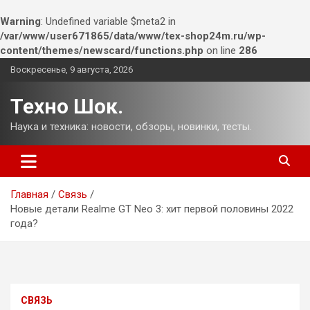
Warning
: Undefined variable $meta2 in
/var/www/user671865/data/www/tex-shop24m.ru/wp-
content/themes/newscard/functions.php
on line
286
Перейти
Воскресенье, 9 августа, 2026
к
содержимому
Техно Шок.
Наука и техника: новости, обзоры, новинки, тесты.
Главная
Связь
Новые детали Realme GT Neo 3: хит первой половины 2022
года?
СВЯЗЬ