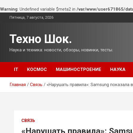
Warning
: Undefined variable $meta2 in
/var/www/user671865/dat
Перейти
Пятница, 7 августа, 2026
к
содержимому
Техно Шок.
Наука и техника: новости, обзоры, новинки, тесты.
IT
КОСМОС
МАШИНОСТРОЕНИЕ
НАУКА
Главная
Связь
«Нарушать правила»: Samsung показала в
СВЯЗЬ
«Нарушать правила»: Sams