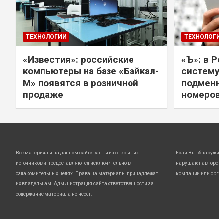
ТЕХНОЛОГИИ
ТЕХНОЛОГ
«Известия»: российские
«Ъ»: в 
компьютеры на базе «Байкал-
систему
М» появятся в розничной
подмен
продаже
номеро
Все материалы на данном сайте взяты из открытых
Если Вы обнаружи
источников и предоставляются исключительно в
нарушают авторс
ознакомительных целях. Права на материалы принадлежат
компании или орг
их владельцам. Администрация сайта ответственности за
содержание материала не несет.