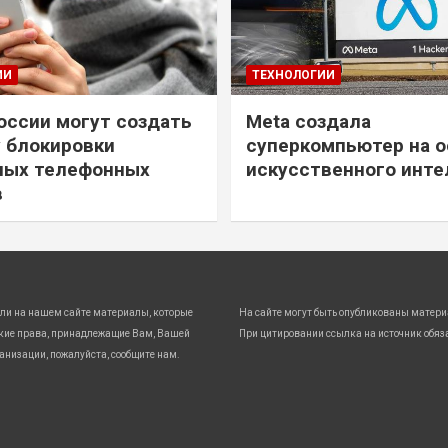
ИИ
ТЕХНОЛОГИИ
России могут создать
Meta создала
 блокировки
суперкомпьютер на о
ных телефонных
искусственного инте
в
ли на нашем сайте материалы, которые
На сайте могут быть опубликованы матери
кие права, принадлежащие Вам, Вашей
При цитировании ссылка на источник обяз
анизации, пожалуйста, сообщите нам.