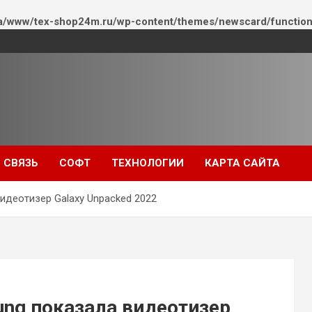
a/www/tex-shop24m.ru/wp-content/themes/newscard/function
СВЯЗЬ
СОФТ
ТЕХНОЛОГИИ
КАРТА САЙТА
идеотизер Galaxy Unpacked 2022
ung показала видеотизер