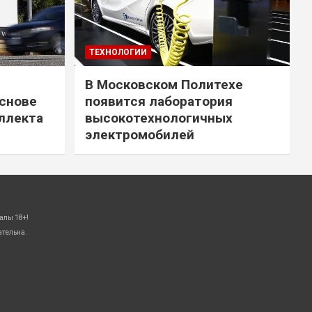
ТЕХНОЛОГИИ
В Московском Политехе
снове
появится лаборатория
ллекта
высокотехнологичных
электромобилей
алы 18+!
ательна.