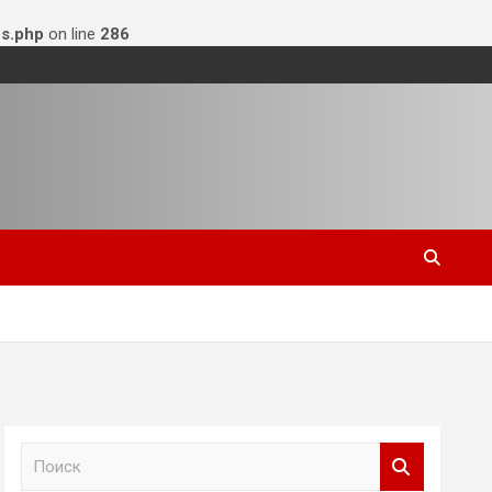
s.php
on line
286
П
о