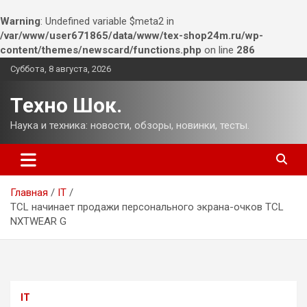
Warning
: Undefined variable $meta2 in
/var/www/user671865/data/www/tex-shop24m.ru/wp-
content/themes/newscard/functions.php
on line
286
Перейти
Суббота, 8 августа, 2026
к
содержимому
Техно Шок.
Наука и техника: новости, обзоры, новинки, тесты.
Главная
IT
TCL начинает продажи персонального экрана-очков TCL
NXTWEAR G
IT