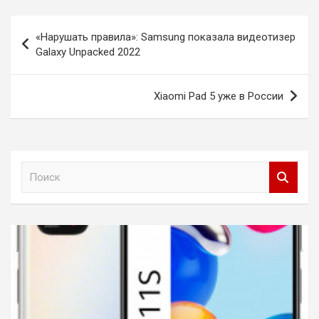
Навигация
«Нарушать правила»: Samsung показала видеотизер
по
Galaxy Unpacked 2022
записям
Xiaomi Pad 5 уже в России
П
о
и
с
к