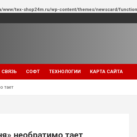
a/www/tex-shop24m.ru/wp-content/themes/newscard/function
СВЯЗЬ
СОФТ
ТЕХНОЛОГИИ
КАРТА САЙТА
о тает
ня» необратимо тает