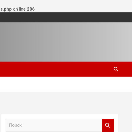
s.php
on line
286
П
о