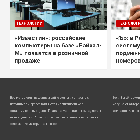
ТЕХНОЛОГИИ
ТЕХНОЛОГ
«Известия»: российские
«Ъ»: в 
компьютеры на базе «Байкал-
систему
М» появятся в розничной
подмен
продаже
номеро
Все материалы на данном сайте взяты из открытых
Если Вы обнаружи
источников и предоставляются исключительно в
нарушают авторс
ознакомительных целях. Права на материалы принадлежат
компании или орг
их владельцам. Администрация сайта ответственности за
содержание материала не несет.