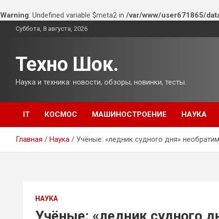
Warning
: Undefined variable $meta2 in
/var/www/user671865/dat
Перейти
Суббота, 8 августа, 2026
к
содержимому
Техно Шок.
Наука и техника: новости, обзоры, новинки, тесты.
IT
КОСМОС
МАШИНОСТРОЕНИЕ
НАУКА
Главная
Наука
Учёные: «ледник судного дня» необратим
НАУКА
Учёные: «ледник судного д