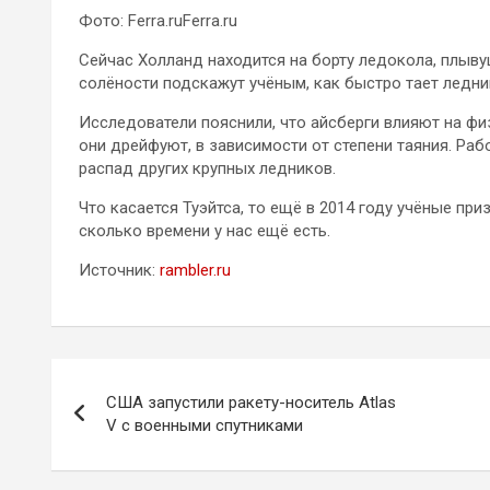
Фото: Ferra.ruFerra.ru
Сейчас Холланд находится на борту ледокола, плывущ
солёности подскажут учёным, как быстро тает ледни
Исследователи пояснили, что айсберги влияют на физ
они дрейфуют, в зависимости от степени таяния. Р
распад других крупных ледников.
Что касается Туэйтса, то ещё в 2014 году учёные при
сколько времени у нас ещё есть.
Источник:
rambler.ru
Навигация
США запустили ракету-носитель Atlas
по
V с военными спутниками
записям