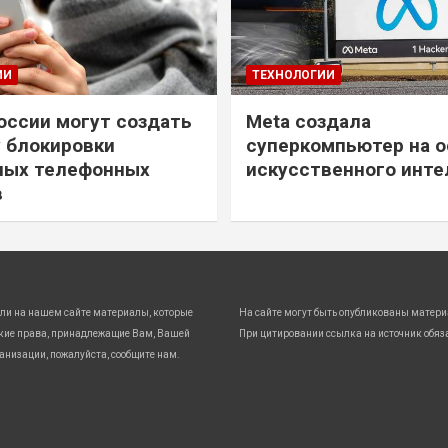
ИИ
ТЕХНОЛОГИИ
России могут создать
Meta создала
 блокировки
суперкомпьютер на о
ных телефонных
искусственного инте
в
ли на нашем сайте материалы, которые
На сайте могут быть опубликованы матери
кие права, принадлежащие Вам, Вашей
При цитировании ссылка на источник обяз
анизации, пожалуйста, сообщите нам.