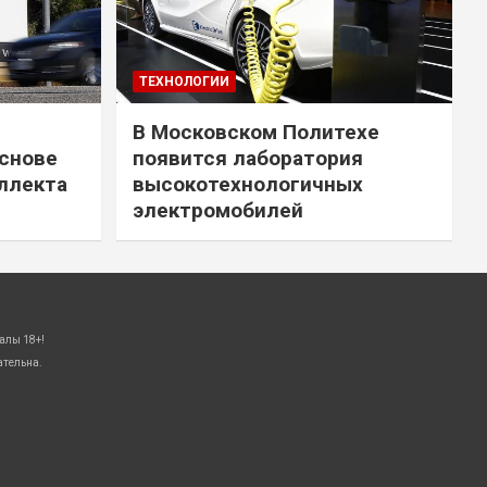
ТЕХНОЛОГИИ
В Московском Политехе
снове
появится лаборатория
ллекта
высокотехнологичных
электромобилей
алы 18+!
ательна.