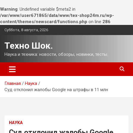
Warning
: Undefined variable $meta2 in
/var/www/user671865/data/www/tex-shop24m.ru/wp-
content/themes/newscard/functions.php
on line
286
Перейти
Суббота, 8 августа, 2026
к
содержимому
Техно Шок.
Наука и техника: новости, обзоры, новинки, тесты.
Главная
Наука
Суд отклонил жалобы Google на штрафы в 11 млн
НАУКА
Суд отклонил жалобы Google