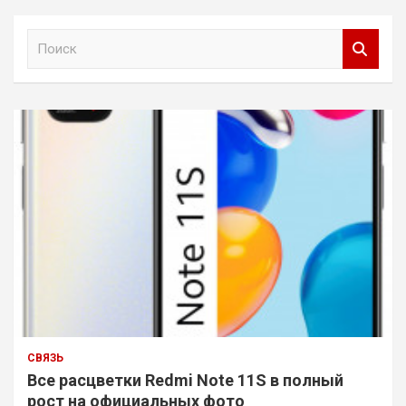
П
о
и
с
к
СВЯЗЬ
Все расцветки Redmi Note 11S в полный
рост на официальных фото