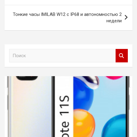
записям
Тонкие часы IMILAB W12 с IP68 и автономностью 2
недели
П
о
и
с
к