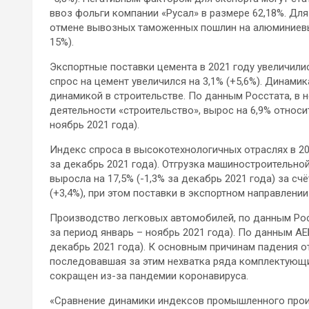
ввоз фольги компании «Русал» в размере 62,18%. Дл
отмене вывозных таможенных пошлин на алюминиевы
15%).
Экспортные поставки цемента в 2021 году увеличились
спрос на цемент увеличился на 3,1% (+5,6%). Динами
динамикой в строительстве. По данным Росстата, в 
деятельности «строительство», вырос на 6,9% относи
ноябрь 2021 года).
Индекс спроса в высокотехнологичных отраслях в 202
за декабрь 2021 года). Отгрузка машиностроительной
выросла на 17,5% (-1,3% за декабрь 2021 года) за сч
(+3,4%), при этом поставки в экспортном направлении 
Производство легковых автомобилей, по данным Росс
за период январь – ноябрь 2021 года). По данным АЕБ
декабрь 2021 года). К основным причинам падения о
последовавшая за этим нехватка ряда комплектующ
сокращен из-за пандемии коронавируса.
«Сравнение динамики индексов промышленного произ