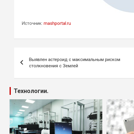
Источник:
mashportal.ru
Навигация
Выявлен астероид с максимальным риском
по
столкновения с Землей
записям
Технологии.