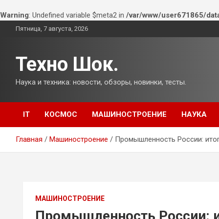
Warning
: Undefined variable $meta2 in
/var/www/user671865/dat
Перейти
Пятница, 7 августа, 2026
к
содержимому
Техно Шок.
Наука и техника: новости, обзоры, новинки, тесты.
IT
КОСМОС
МАШИНОСТРОЕНИЕ
НАУКА
Главная
Машиностроение
Промышленность России: итог
МАШИНОСТРОЕНИЕ
Промышленность России: и