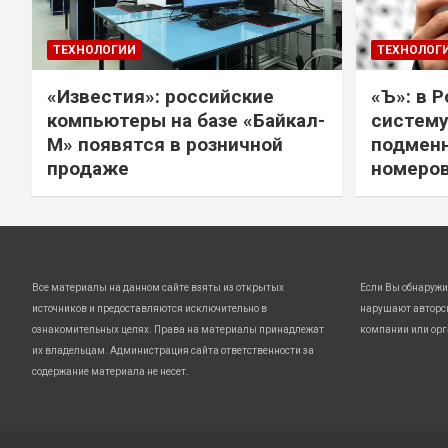
ТЕХНОЛОГИИ
ТЕХНОЛОГ
«Известия»: российские
«Ъ»: в 
компьютеры на базе «Байкал-
систему
М» появятся в розничной
подмен
продаже
номеро
Все материалы на данном сайте взяты из открытых
Если Вы обнаружи
источников и предоставляются исключительно в
нарушают авторс
ознакомительных целях. Права на материалы принадлежат
компании или орг
их владельцам. Администрация сайта ответственности за
содержание материала не несет.