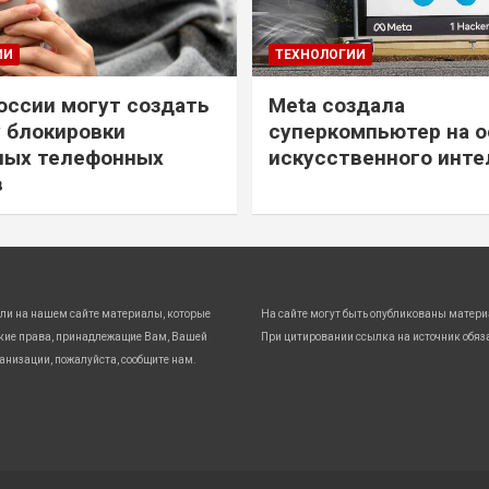
ИИ
ТЕХНОЛОГИИ
России могут создать
Meta создала
 блокировки
суперкомпьютер на о
ных телефонных
искусственного инте
в
ли на нашем сайте материалы, которые
На сайте могут быть опубликованы матери
кие права, принадлежащие Вам, Вашей
При цитировании ссылка на источник обяз
анизации, пожалуйста, сообщите нам.