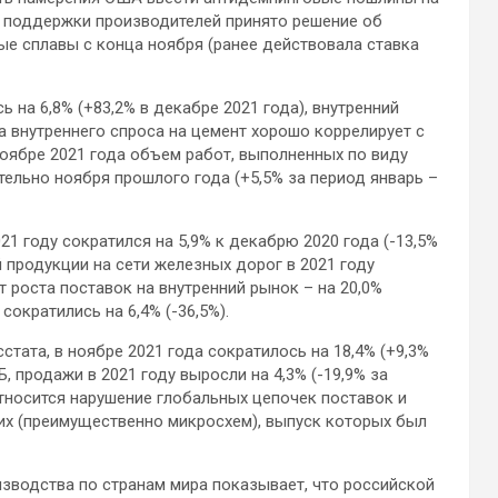
я поддержки производителей принято решение об
е сплавы с конца ноября (ранее действовала ставка
 на 6,8% (+83,2% в декабре 2021 года), внутренний
ка внутреннего спроса на цемент хорошо коррелирует с
ноябре 2021 года объем работ, выполненных по виду
тельно ноября прошлого года (+5,5% за период январь –
1 году сократился на 5,9% к декабрю 2020 года (-13,5%
 продукции на сети железных дорог в 2021 году
ёт роста поставок на внутренний рынок – на 20,0%
сократились на 6,4% (-36,5%).
тата, в ноябре 2021 года сократилось на 18,4% (+9,3%
, продажи в 2021 году выросли на 4,3% (-19,9% за
тносится нарушение глобальных цепочек поставок и
их (преимущественно микросхем), выпуск которых был
водства по странам мира показывает, что российской