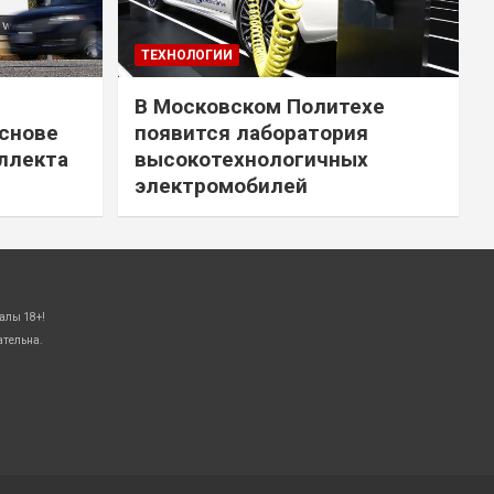
ТЕХНОЛОГИИ
В Московском Политехе
снове
появится лаборатория
ллекта
высокотехнологичных
электромобилей
алы 18+!
ательна.