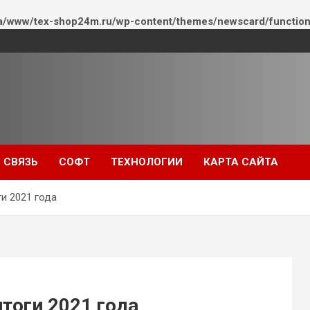
a/www/tex-shop24m.ru/wp-content/themes/newscard/function
СВЯЗЬ
СОФТ
ТЕХНОЛОГИИ
КАРТА САЙТА
и 2021 года
тоги 2021 года