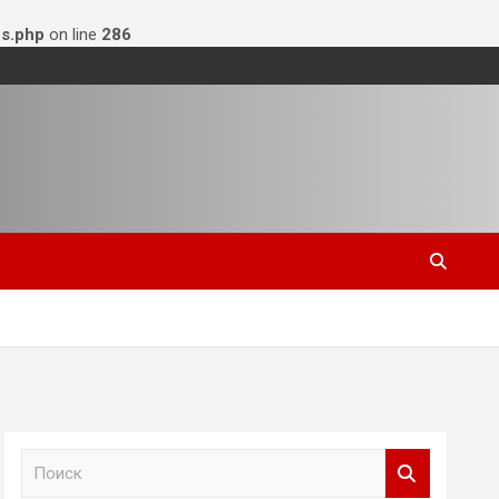
s.php
on line
286
П
о