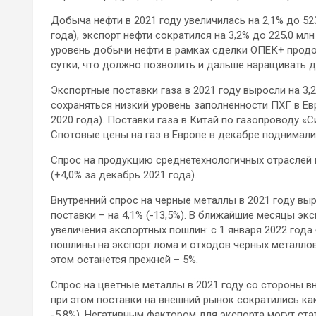
Добыча нефти в 2021 году увеличилась на 2,1% до 523
года), экспорт нефти сократился на 3,2% до 225,0 млн 
уровень добычи нефти в рамках сделки ОПЕК+ продол
сутки, что должно позволить и дальше наращивать 
Экспортные поставки газа в 2021 году выросли на 3,
сохраняться низкий уровень заполненности ПХГ в Евр
2020 года). Поставки газа в Китай по газопроводу 
Спотовые цены на газ в Европе в декабре поднимались
Спрос на продукцию среднетехнологичных отраслей п
(+4,0% за декабрь 2021 года).
Внутренний спрос на черные металлы в 2021 году выр
поставки – на 4,1% (-13,5%). В ближайшие месяцы э
увеличения экспортных пошлин: с 1 января 2022 го
пошлины на экспорт лома и отходов черных металлов 
этом останется прежней – 5%.
Спрос на цветные металлы в 2021 году со стороны вн
при этом поставки на внешний рынок сократились как 
-5,8%). Негативным фактором для экспорта могут с