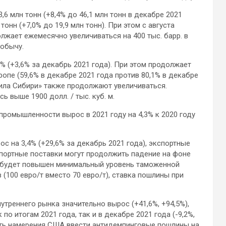
,6 млн тонн (+8,4% до 46,1 млн тонн в декабре 2021
тонн (+7,0% до 19,9 млн тонн). При этом с августа
жает ежемесячно увеличиваться на 400 тыс. барр. в
добычу.
2% (+3,6% за декабрь 2021 года). При этом продолжает
опе (59,6% в декабре 2021 года против 80,1% в декабре
«Сила Сибири» также продолжают увеличиваться.
 выше 1900 долл. / тыс. куб. м.
ромышленности вырос в 2021 году на 4,3% к 2020 году
ос на 3,4% (+29,6% за декабрь 2021 года), экспортные
кспортные поставки могут продолжить падение на фоне
да будет повышен минимальный уровень таможенной
(100 евро/т вместо 70 евро/т), ставка пошлины при
утреннего рынка значительно вырос (+41,6%, +94,5%),
по итогам 2021 года, так и в декабре 2021 года (-9,2%,
тать намерения США ввести антидемпинговые пошлины на