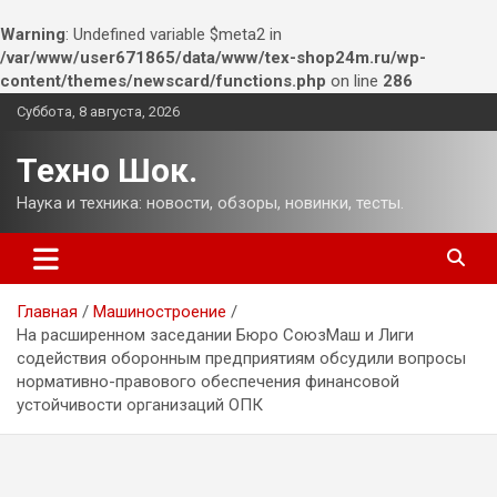
Warning
: Undefined variable $meta2 in
/var/www/user671865/data/www/tex-shop24m.ru/wp-
content/themes/newscard/functions.php
on line
286
Перейти
Суббота, 8 августа, 2026
к
содержимому
Техно Шок.
Наука и техника: новости, обзоры, новинки, тесты.
Главная
Машиностроение
На расширенном заседании Бюро СоюзМаш и Лиги
содействия оборонным предприятиям обсудили вопросы
нормативно-правового обеспечения финансовой
устойчивости организаций ОПК