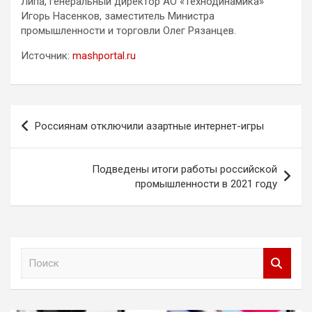
Липа, генеральный директор АО «Технодинамика»
Игорь Насенков, заместитель Министра
промышленности и торговли Олег Рязанцев.
Источник:
mashportal.ru
Навигация
Россиянам отключили азартные интернет-игры
по
записям
Подведены итоги работы российской
промышленности в 2021 году
П
о
и
с