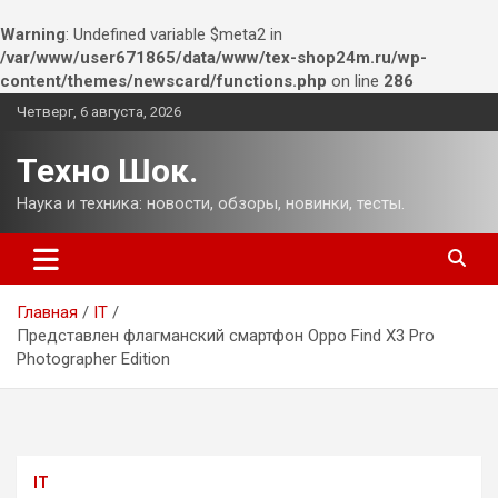
Warning
: Undefined variable $meta2 in
/var/www/user671865/data/www/tex-shop24m.ru/wp-
content/themes/newscard/functions.php
on line
286
Перейти
Четверг, 6 августа, 2026
к
содержимому
Техно Шок.
Наука и техника: новости, обзоры, новинки, тесты.
Главная
IT
Представлен флагманский смартфон Oppo Find X3 Pro
Photographer Edition
IT