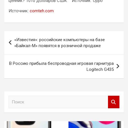
ценник? 1010 долларов США.
Источник: Oppo
Источник:
comteh.com
Навигация
«Известия»: российские компьютеры на базе
по
«Байкал-М» появятся в розничной продаже
записям
В Россию прибыла беспроводная игровая гарнитура
Logitech G435
П
о
и
с
к