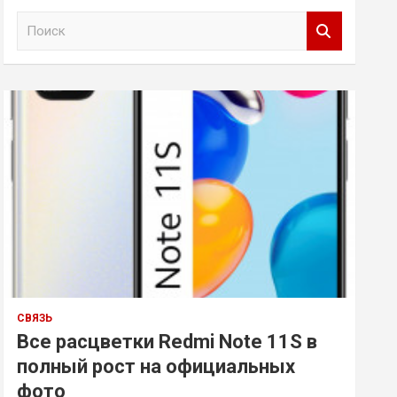
П
о
и
с
к
СВЯЗЬ
Все расцветки Redmi Note 11S в
полный рост на официальных
фото