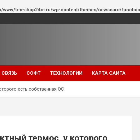
a/www/tex-shop24m.ru/wp-content/themes/newscard/function
СВЯЗЬ
СОФТ
ТЕХНОЛОГИИ
КАРТА САЙТА
оторого есть собственная ОС
ктный термос, у которого