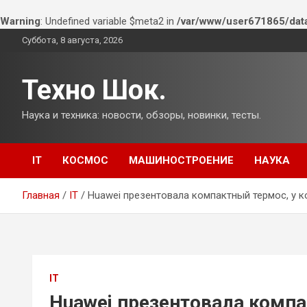
Warning
: Undefined variable $meta2 in
/var/www/user671865/dat
Перейти
Суббота, 8 августа, 2026
к
содержимому
Техно Шок.
Наука и техника: новости, обзоры, новинки, тесты.
IT
КОСМОС
МАШИНОСТРОЕНИЕ
НАУКА
Главная
IT
Huawei презентовала компактный термос, у к
IT
Huawei презентовала компа