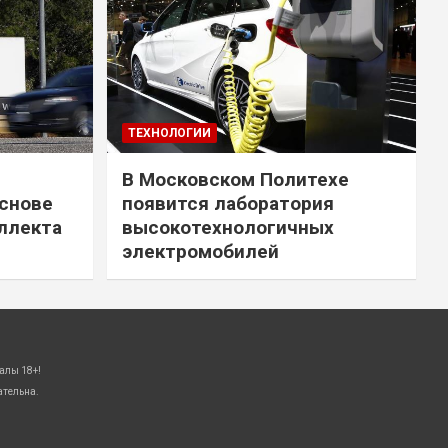
ТЕХНОЛОГИИ
В Московском Политехе
снове
появится лаборатория
ллекта
высокотехнологичных
электромобилей
алы 18+!
ательна.