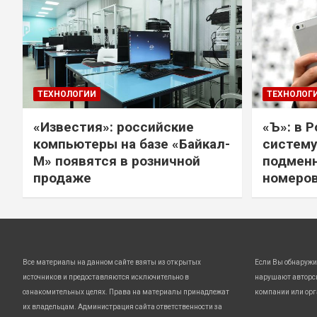
ТЕХНОЛОГИИ
ТЕХНОЛОГ
«Известия»: российские
«Ъ»: в 
компьютеры на базе «Байкал-
систему
М» появятся в розничной
подмен
продаже
номеро
Все материалы на данном сайте взяты из открытых
Если Вы обнаружи
источников и предоставляются исключительно в
нарушают авторс
ознакомительных целях. Права на материалы принадлежат
компании или орг
их владельцам. Администрация сайта ответственности за