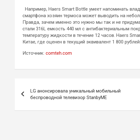
Например, Haers Smart Bottle умеет напоминать влад
смартфона хозяин термоса может выводить на небо
Правда, зачем именно это нужно мы так и не придума
стали 316L емкость 440 мл с антибактериальным по
температуру жидкости в течение 12 часов. Haers Smar
Китае, где оценен в текущий эквивалент 1 800 рубл
Источник:
comteh.com
Навигация
LG анонсировала уникальный мобильный
по
беспроводной телевизор StanbyME
записям