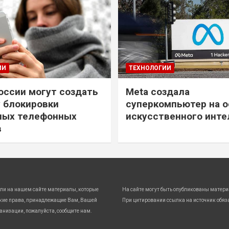
ИИ
ТЕХНОЛОГИИ
России могут создать
Meta создала
 блокировки
суперкомпьютер на о
ных телефонных
искусственного инте
в
ли на нашем сайте материалы, которые
На сайте могут быть опубликованы матери
кие права, принадлежащие Вам, Вашей
При цитировании ссылка на источник обяз
анизации, пожалуйста, сообщите нам.