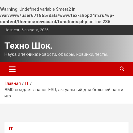
Warning
: Undefined variable $meta2 in
/var/www/user671865/data/www/tex-shop24m.ru/wp-
content/themes/newscard/functions.php
on line
286
Перейти
Четверг, 6 августа, 2026
к
содержимому
Техно Шок.
Наука и техника: новости, обзоры, новинки, тесты.
Главная
IT
AMD создаёт аналог FSR, актуальный для большей части
игр
IT