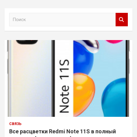
П
о
и
с
к
СВЯЗЬ
Все расцветки Redmi Note 11S в полный