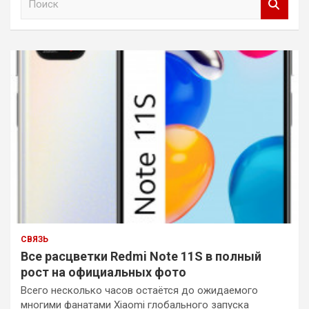
о
и
с
к
СВЯЗЬ
Все расцветки Redmi Note 11S в полный
рост на официальных фото
Всего несколько часов остаётся до ожидаемого
многими фанатами Xiaomi глобального запуска