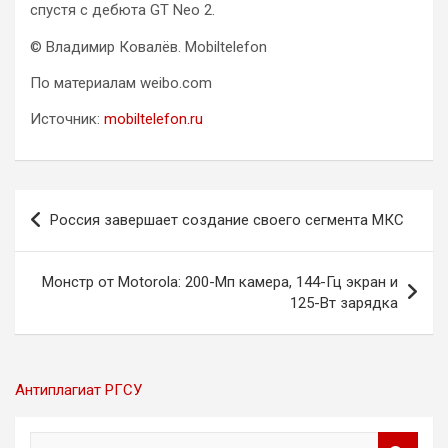
спустя с дебюта GT Neo 2.
© Владимир Ковалёв. Mobiltelefon
По материалам weibo.com
Источник:
mobiltelefon.ru
Навигация
Россия завершает создание своего сегмента МКС
по
записям
Монстр от Motorola: 200-Мп камера, 144-Гц экран и
125-Вт зарядка
Антиплагиат РГСУ
П