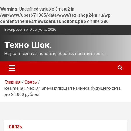
Warning
: Undefined variable $meta2 in
/var/www/user671865/data/www/tex-shop24m.ru/wp-
content/themes/newscard/functions.php
on line
286
Перейти
Воскресенье, 9 августа, 2026
к
содержимому
Техно Шок.
Наука и техника: новости, обзоры, новинки, тесты.
Главная
Связь
Realme GT Neo 3? Впечатляющая начинка будущего хита
до 24 000 рублей
СВЯЗЬ