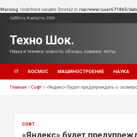
Warning
: Undefined variable $meta2 in
/var/www/user671865/dat
Перейти
Суббота, 8 августа, 2026
к
содержимому
Техно Шок.
Наука и техника: новости, обзоры, новинки, тесты.
IT
КОСМОС
МАШИНОСТРОЕНИЕ
НАУКА
Главная
Софт
«Яндекс» будет предупреждать о скомпр
СОФТ
«Яндекс» будет предупреж