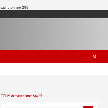
s.php
on line
286
ТГНУ Антиплагиат ApOff
.