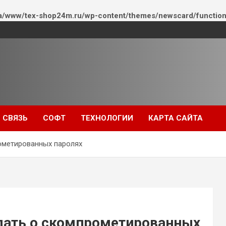
a/www/tex-shop24m.ru/wp-content/themes/newscard/function
СВЯЗЬ
СОФТ
ТЕХНОЛОГИИ
КАРТА САЙТА
ометированных паролях
дать о скомпрометированных