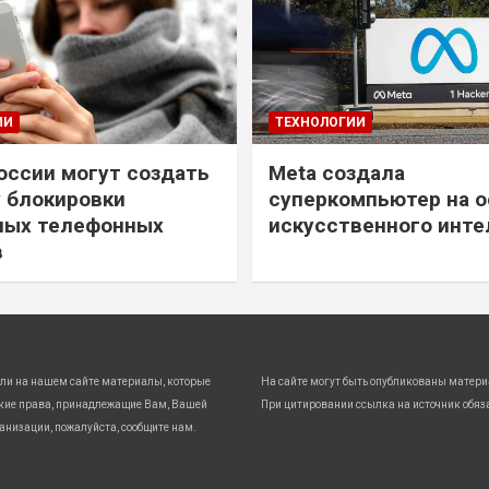
ИИ
ТЕХНОЛОГИИ
России могут создать
Meta создала
 блокировки
суперкомпьютер на о
ных телефонных
искусственного инте
в
ли на нашем сайте материалы, которые
На сайте могут быть опубликованы матери
кие права, принадлежащие Вам, Вашей
При цитировании ссылка на источник обяз
анизации, пожалуйста, сообщите нам.