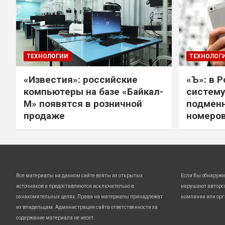
ТЕХНОЛОГИИ
ТЕХНОЛОГ
«Известия»: российские
«Ъ»: в 
компьютеры на базе «Байкал-
систему
М» появятся в розничной
подмен
продаже
номеро
Все материалы на данном сайте взяты из открытых
Если Вы обнаружи
источников и предоставляются исключительно в
нарушают авторс
ознакомительных целях. Права на материалы принадлежат
компании или орг
их владельцам. Администрация сайта ответственности за
содержание материала не несет.