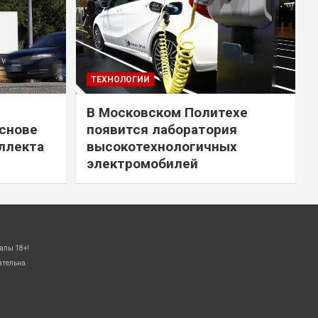
ТЕХНОЛОГИИ
В Московском Политехе
снове
появится лаборатория
ллекта
высокотехнологичных
электромобилей
алы 18+!
ательна.