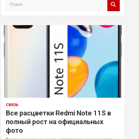
П
о
и
с
к
СВЯЗЬ
Все расцветки Redmi Note 11S в
полный рост на официальных
фото