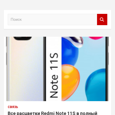
П
о
и
с
к
СВЯЗЬ
Все расцветки Redmi Note 11S в полный