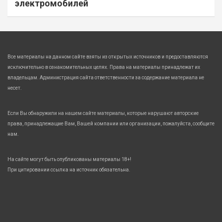
электромобилей
Все материалы на данном сайте взяты из открытых источников и предоставляются
исключительно в ознакомительных целях. Права на материалы принадлежат их
владельцам. Администрация сайта ответственности за содержание материала не
несет.
Если Вы обнаружили на нашем сайте материалы, которые нарушают авторские
права, принадлежащие Вам, Вашей компании или организации, пожалуйста, сообщите
нам.
На сайте могут быть опубликованы материалы 18+!
При цитировании ссылка на источник обязательна.