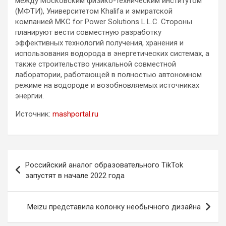
между Московским физико-техническим институтом
(МФТИ), Университетом Khalifa и эмиратской
компанией MKC for Power Solutions L.L.C. Стороны
планируют вести совместную разработку
эффективных технологий получения, хранения и
использования водорода в энергетических системах, а
также строительство уникальной совместной
лаборатории, работающей в полностью автономном
режиме на водороде и возобновляемых источниках
энергии.
Источник:
mashportal.ru
Навигация
Российский аналог образовательного TikTok
по
запустят в начале 2022 года
записям
Meizu представила колонку необычного дизайна