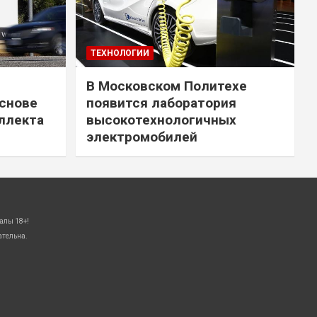
ТЕХНОЛОГИИ
В Московском Политехе
снове
появится лаборатория
ллекта
высокотехнологичных
электромобилей
алы 18+!
ательна.