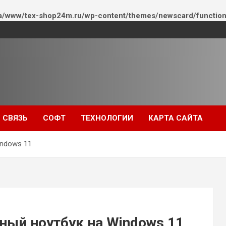
a/www/tex-shop24m.ru/wp-content/themes/newscard/function
СВЯЗЬ
СОФТ
ТЕХНОЛОГИИ
КАРТА САЙТА
indows 11
ный ноутбук на Windows 11