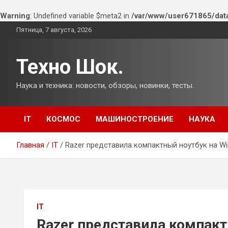
Warning
: Undefined variable $meta2 in
/var/www/user671865/dat
Перейти
Пятница, 7 августа, 2026
к
содержимому
Техно Шок.
Наука и техника: новости, обзоры, новинки, тесты.
IT
КОСМОС
МАШИНОСТРОЕНИЕ
НАУКА
Главная
IT
Razer представила компактный ноутбук на W
IT
Razer представила компакт