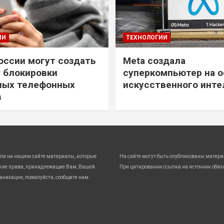
ИИ
ТЕХНОЛОГИИ
России могут создать
Meta создала
 блокировки
суперкомпьютер на о
ных телефонных
искусственного инте
в
ли на нашем сайте материалы, которые
На сайте могут быть опубликованы матери
кие права, принадлежащие Вам, Вашей
При цитировании ссылка на источник обяз
анизации, пожалуйста, сообщите нам.