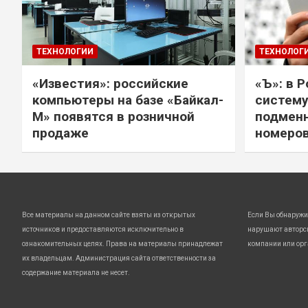
ТЕХНОЛОГИИ
ТЕХНОЛОГ
«Известия»: российские
«Ъ»: в 
компьютеры на базе «Байкал-
систему
М» появятся в розничной
подмен
продаже
номеро
Все материалы на данном сайте взяты из открытых
Если Вы обнаружи
источников и предоставляются исключительно в
нарушают авторс
ознакомительных целях. Права на материалы принадлежат
компании или орг
их владельцам. Администрация сайта ответственности за
содержание материала не несет.