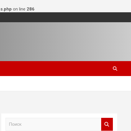
s.php
on line
286
П
о