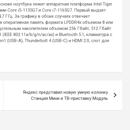
основе ноутбука лежит аппаратная платформа Intel Tiger
и Core i5-1135G7 и Core i7-1165G7. Первый выдает
,7 ГГц. За графику в обоих случаях отвечает
ется оперативная память формата LPDDR4x объемом 8 или
дотельным накопителем объемом 256 Гбайт, 512 Гбайт
(IEEE 802.11a/b/g/n/ac/ax) и Bluetooth 5.1, клавиатура с
 (USB-A), Thunderbolt 4 (USB-C) и HDMI 2.0, слот для
Яндекс представил новую умную колонку
Станция Мини и ТВ-приставку Модуль