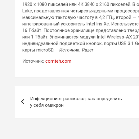
1920 х 1080 пикселей или 4К 3840 х 2160 пикселей. В 
Lake, представленная четырехъядерными процессорам
максимальную тактовую частоту в 4,2 ГГц, второй — 4
интегрированный ускоритель Intel Iris Xe. Использу
16 Гбайт. Постоянное хранилище представлено твер
или 1 Тбайт. Упоминаются модули Intel Wireless-AX 201 
индивидуальной подсветкой кнопок, порты USB 3.1 Gen1
карты microSD.
Источник: Razer
Источник:
comteh.com
Навигация
Инфекционист рассказал, как определить
по
у себя омикрон
записям