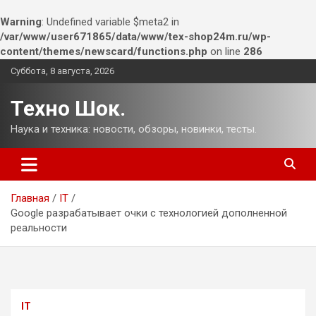
Warning
: Undefined variable $meta2 in
/var/www/user671865/data/www/tex-shop24m.ru/wp-
content/themes/newscard/functions.php
on line
286
Перейти
Суббота, 8 августа, 2026
к
содержимому
Техно Шок.
Наука и техника: новости, обзоры, новинки, тесты.
Главная
IT
Google разрабатывает очки с технологией дополненной
реальности
IT